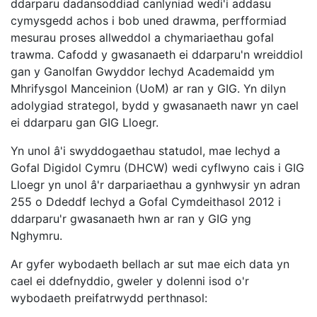
ddarparu dadansoddiad canlyniad wedi'i addasu
cymysgedd achos i bob uned drawma, perfformiad
mesurau proses allweddol a chymariaethau gofal
trawma. Cafodd y gwasanaeth ei ddarparu'n wreiddiol
gan y Ganolfan Gwyddor Iechyd Academaidd ym
Mhrifysgol Manceinion (UoM) ar ran y GIG. Yn dilyn
adolygiad strategol, bydd y gwasanaeth nawr yn cael
ei ddarparu gan GIG Lloegr.
Yn unol â'i swyddogaethau statudol, mae Iechyd a
Gofal Digidol Cymru (DHCW) wedi cyflwyno cais i GIG
Lloegr yn unol â'r darpariaethau a gynhwysir yn adran
255 o Ddeddf Iechyd a Gofal Cymdeithasol 2012 i
ddarparu'r gwasanaeth hwn ar ran y GIG yng
Nghymru.
Ar gyfer wybodaeth bellach ar sut mae eich data yn
cael ei ddefnyddio, gweler y dolenni isod o'r
wybodaeth preifatrwydd perthnasol: