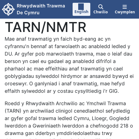
Neidio i'r prif gynnwy
Rhwydwaith Trawma
English
Chwilio
Cwymplen
De Cymru
TARN/NMTR
Mae anaf trawmatig yn faich byd-eang ac yn
cyfrannu'n bennaf at farwolaeth ac anabledd ledled y
DU. Ar gyfer pob marwolaeth trawma, mae o leiaf dau
berson yn cael eu gadael ag anabledd difrifol a
pharhaol ac mae effeithiau anaf trawmatig yn cael
goblygiadau sylweddol hirdymor ar ansawdd bywyd ei
oroeswyr. O ganlyniad i anaf trawmatig, mae hefyd
effaith sylweddol ar y costau cysylltiedig i'r GIG.
Roedd y Rhwydwaith Archwilio ac Ymchwil Trawma
(TARN) yn archwiliad clinigol cenedlaethol sefydledig
ar gyfer gofal trawma ledled Cymru, Lloegr, Gogledd
Iwerddon a Gweriniaeth Iwerddon a chefnogodd 218 o
drawma gan dderbyn ymddiriedolaethau trwy